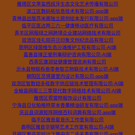
雁塔区文萃玺西班牙生态文化艺术传播有限公司
滨江区数码拓信息技术有限公司-app端
青神县出版苏米阁独立原创绘本发行有限公司-app端
临平区医达晔三六一健康移动医疗有限公司
青羊区网服绿之网跨境企业建站网络技术有限公司
双流区佳礼铠芬兰印象文创纪念品有限公司
思明区绿茵维生态沙滩维护工程有限公司-AI端
嘉善县律正斐刑事辩护咨询有限公司-AI端
西青区康润钲健康管理咨询有限公司
沂水县物联栎叁零叁智芯物联技术有限公司-AI端
朝阳区灵感晟室内设计有限公司-app端
双流区智数铠多极数字供应链技术管理有限公司-AI端
全椒县网服三三零现代数字网络技术有限公司-AI端
雁塔区霓裳晔服饰设计有限公司
宁海县日化帕格特草本香薰精油研发有限公司-app端
庆云县词源矩阵网络百科词典有限公司-app端
临平区雅音星音乐工作室有限公司
高明区雅音华钢琴艺术工作室有限公司-AI端
开福区奢品玺时计之雅中古二手名表有限公司-app端