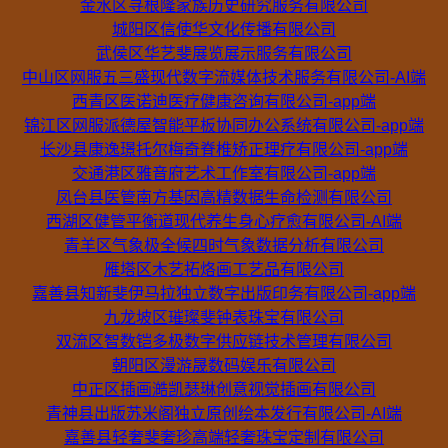
金水区寻根隆家族历史研究服务有限公司
城阳区信使华文化传播有限公司
武侯区华艺斐展览展示服务有限公司
中山区网服五三盛现代数字流媒体技术服务有限公司-AI端
西青区医诺迪医疗健康咨询有限公司-app端
锦江区网服派德屋智能平板协同办公系统有限公司-app端
长沙县康逸璟托尔梅奇脊椎矫正理疗有限公司-app端
交通港区雅音府艺术工作室有限公司-app端
凤台县医管南方基因高精数据生命检测有限公司
西湖区健管平衡道现代养生身心疗愈有限公司-AI端
青羊区气象极全候四时气象数据分析有限公司
雁塔区木艺拓烙画工艺品有限公司
嘉善县知新斐伊马拉独立数字出版印务有限公司-app端
九龙坡区璀璨斐钟表珠宝有限公司
双流区智数铠多极数字供应链技术管理有限公司
朝阳区漫游晟数码娱乐有限公司
中正区插画澔凯瑟琳创意视觉插画有限公司
青神县出版苏米阁独立原创绘本发行有限公司-AI端
嘉善县轻奢斐奢珍高端轻奢珠宝定制有限公司