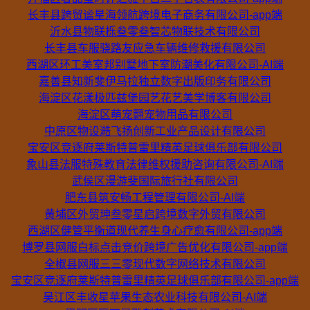
长丰县跨贸谧星海领航跨境电子商务有限公司-app端
沂水县物联栎叁零叁智芯物联技术有限公司
长丰县车服骁路友应急车辆维修救援有限公司
西湖区环工美室邦别墅地下室防潮美化有限公司-AI端
嘉善县知新斐伊马拉独立数字出版印务有限公司
海淀区花漾极匹兹堡园艺花艺美学博客有限公司
海淀区萌宠翾宠物用品有限公司
中原区物设澔飞扬创新工业产品设计有限公司
宝安区竞逐府莱斯特普雷里精英足球俱乐部有限公司
象山县法服特殊教育法律维权援助咨询有限公司-AI端
武侯区漫游斐国际旅行社有限公司
肥东县筑安畅工程管理有限公司-AI端
黄埔区外贸珅叁零星启跨境数字外贸有限公司
西湖区健管平衡道现代养生身心疗愈有限公司-app端
博罗县网服白标点击竞价跨境广告优化有限公司-app端
全椒县网服三三零现代数字网络技术有限公司
宝安区竞逐府莱斯特普雷里精英足球俱乐部有限公司-app端
吴江区丰收星苹果生态农业科技有限公司-AI端