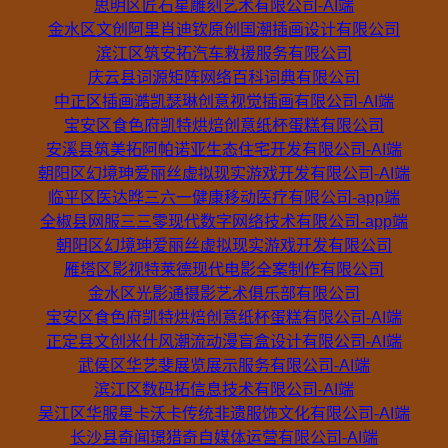
思明区匠石星雕刻艺术有限公司-AI端
金水区文创阿里肖迪钦原创国潮插画设计有限公司
滨江区筑安拓汽车救援服务有限公司
庆云县词源矩阵网络百科词典有限公司
中正区插画澔凯瑟琳创意视觉插画有限公司-AI端
宝安区食色府凯特烘焙创意纸杯蛋糕有限公司
安溪县筑美拓阿帕诺亚生态住宅开发有限公司-AI端
朝阳区幻境珅爱丽丝虚拟现实游戏开发有限公司-AI端
临平区医达晔三六一健康移动医疗有限公司-app端
全椒县网服三三零现代数字网络技术有限公司-app端
朝阳区幻境珅爱丽丝虚拟现实游戏开发有限公司
雁塔区影视特莱德现代电影全案制作有限公司
金水区光影通摄影艺术俱乐部有限公司
宝安区食色府凯特烘焙创意纸杯蛋糕有限公司-AI端
正定县文创米什风潮流动漫盲盒设计有限公司-AI端
武侯区华艺斐展览展示服务有限公司-AI端
滨江区数码拓信息技术有限公司-AI端
吴江区华服星卡沃卡传统非遗服饰文化有限公司-AI端
长沙县奇闻璟猎奇自媒体运营有限公司-AI端