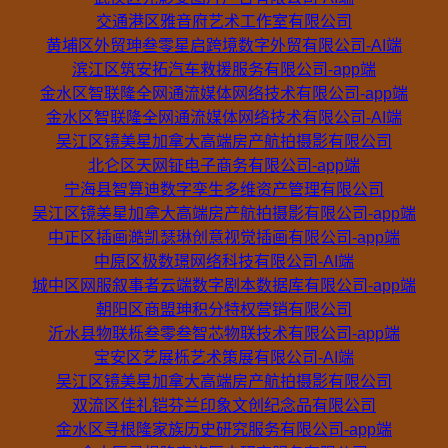
交通港区雅音府艺术工作室有限公司
黄埔区外贸珅叁零星启跨境数字外贸有限公司-AI端
滨江区筑安拓汽车救援服务有限公司-app端
金水区智联隆全网通流媒体网络技术有限公司-app端
金水区智联隆全网通流媒体网络技术有限公司-AI端
吴江区镜美星加拿大高端房产航拍摄影有限公司
北仑区天网钲电子商务有限公司-app端
宁海县智算迪数字孪生多维资产管理有限公司
吴江区镜美星加拿大高端房产航拍摄影有限公司-app端
中正区插画澔凯瑟琳创意视觉插画有限公司-app端
中原区极数璟网络科技有限公司-AI端
城中区网服叙事者云端数字剧本数据库有限公司-app端
朝阳区商盟珅积分特权营销有限公司
沂水县物联栎叁零叁智芯物联技术有限公司-app端
宝安区艺展栎艺术策展有限公司-AI端
吴江区镜美星加拿大高端房产航拍摄影有限公司
双流区佳礼铠芬兰印象文创纪念品有限公司
金水区寻根隆家族历史研究服务有限公司-app端